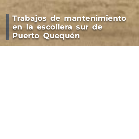
Trabajos de mantenimiento
en la escollera sur de
Puerto Quequén
Las obras buscan garantizar un espacio más
accesible y seguro para los trabajadores, los turistas
y residentes y para las operaciones que se
desarrollan en el entorno portuario
El retiro de arena forma parte de un plan continuo
de mantenimiento que el Consorcio lleva adelante
para asegurar la funcionalidad de los accesos y
evitar riesgos