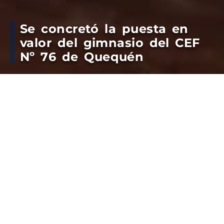
Se concretó la puesta en
valor del gimnasio del CEF
Nº 76 de Quequén
El Centro de Educación Física Nº 76 de Quequén
concretó la recuperación de su gimnasio principal
a través a una intervención que permite volver a
poner en condiciones un espacio clave para la
práctica deportiva y la realización de actividades
educativas y comunitarias.
Colaboramos con una obra mucho más amplia que
aporta a toda la comunidad de Quequén. El
presidente Dr. Mariano Carrillo decidió ir mas allá y
realizo trabajos que incluyeron no solo el recambio
de chapas del techo sino también la colocación de