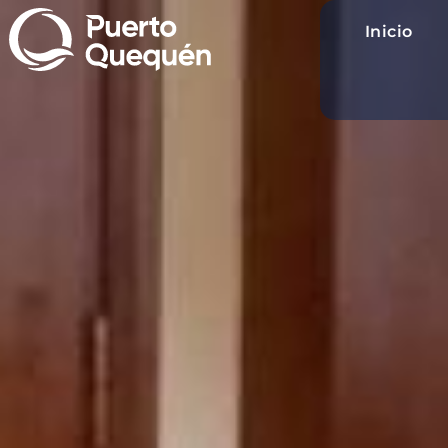
Inicio