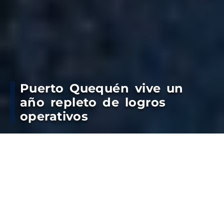
Puerto Quequén vive un
año repleto de logros
operativos
Potenciando cada vez más sus aptitudes
operativas y comerciales, la estación marítima de
Puerto Quequén protagoniza en 2019 un año lleno
de logros: con su el mejor enero de su historia;
alcanzando el mes de mayo más operativo de la
década; duplicando sus cargas en julio respecto
del mismo período de 2018; registrando en agosto