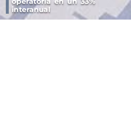
operatoria en un 33%
interanual
Con 625 mil toneladas en mayo, Puerto
Quequén alcanza los 3.281.694 millones de
toneladas en los primeros cinco meses del
año, marcando un incremento interanual del
33 por ciento.
La presidenta del Consorcio de Gestión de Puerto
Quequén, Jimena López, aseguró “estamos en
cifras cercanas al récord operativo de nuestro
puerto y vamos a seguir trabajando para fortalecer
nuestra Comunidad Portuaria y nuestro Hinterland
para superar juntos el techo anual de 7.5 millones
de toneladas”.
La cebada lidera las mercaderías exportadas con