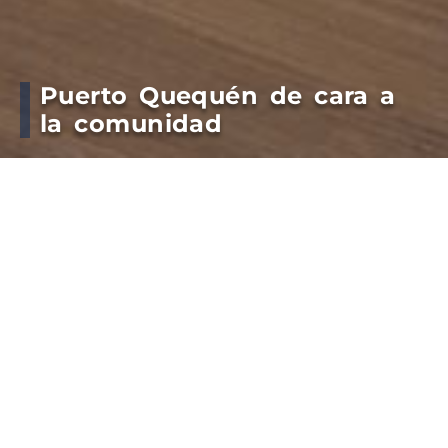
Puerto Quequén de cara a
la comunidad
En consonancia con el compromiso de garantizar
el crecimiento del puerto de cara a la comunidad,
la presidente del Consorcio de Gestión de Puerto
Quequén, Lic. Jimena López, recibió a un grupo de
vecinos organizadores de la primera olimpiada de
judiciales, magistrados, abogados, peritos y
escribanos en Necochea.
Buscando el acompañamiento institucional,
Daniela Cangiano, Diego Álvarez y Gabriel Sánchez
le explicaron a la presidente del Ente portuario
que “el evento deportivo se realizará entre el 13 y el