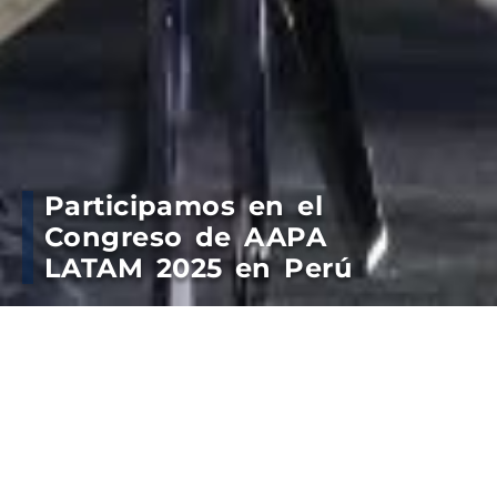
Participamos en el
Congreso de AAPA
LATAM 2025 en Perú
Durante la jornada inaugural del Congreso de la
Asociación Americana de Puertos, nuestra
presidenta, Lic. Jimena López, participó de la
reunión ampliada de la Junta Directiva de AAPA
Latam. Además, desde las 11 de la mañana de Lima
(13 horas de Argentina), moderó el panel