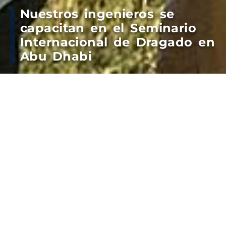
Nuestros ingenieros se
capacitan en el Seminario
Internacional de Dragado en
Abu Dhabi
En busca de mantenerse a la vanguardia de la
capacitación global en materia de dragado, el
personal del Área Técnica del Consorcio de Gestión
de Puerto Quequén, los Ingenieros civiles y
Magister en Infraestructura Portuaria, María
Guillermina Botella y Juan Pablo Coste, se
encuentran en Abu Dhabi cursando el Seminario
sobre dragado y relleno de la International
Association of Dredging Companies (IADC).
Desde el lunes 18 al viernes 22 de noviembre, a
través de conferencias impartidas por expertos y
talleres de trabajo conjunto, el seminario de cinco