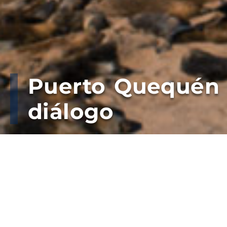
Puerto Quequén 
diálogo
Luego de la normalización de la opera
mesa de trabajo conjunto a los Tran
entidades del agro.
Cumpliendo con el compromiso, asumido en