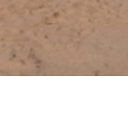
, junto con los gremios, convocó a una
adores, las cámaras portuarias y las
 la Operatoria Portuaria, el Consorcio de