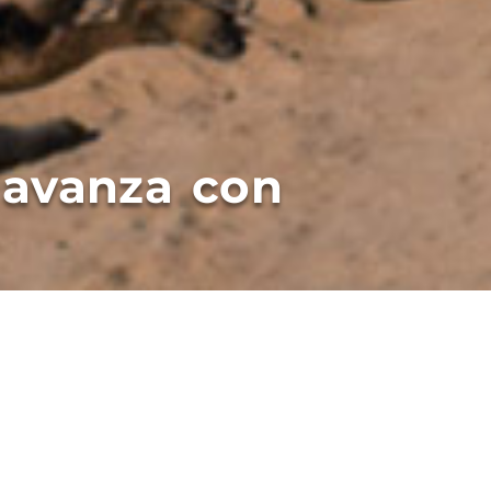
avanza con
toria portuaria, el Consorcio de Gestión
sportistas Autoconvocados, los acopi
 el Acta Acuerdo para la Normalización de