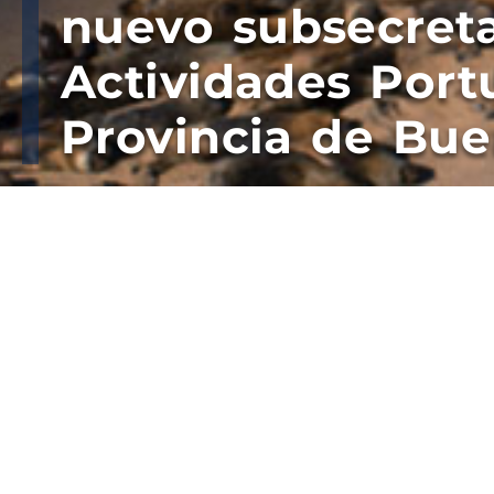
nuevo subsecreta
Actividades Portu
Provincia de Bue
“650px” height=”450px” }
El marplatense contralmirante Héctor Marc
El contralmirante fue puesto en funciones 
Elustondo luego del visto bueno de la gobe
Lobbosco cumplió funciones en la Base de S
actualmente está radicado en esta ciudad.