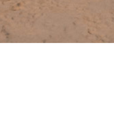
uertos de la Provincia.
Tecnología, el ingeniero agrónomo Jorge
sidente de la Nación, Mauricio Macri.
rea de logística de la Base Naval, y