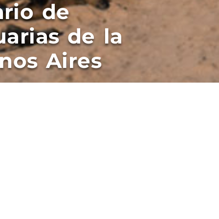
rio de
arias de la
nos Aires
elo Lobbosco asumió en la Subsecretaría de P
por el ministro de la Producción, Ciencia y 
rnadora María Eugenia Vidal y del propio Pre
ubmarinos de Mar del Plata primero y en el á