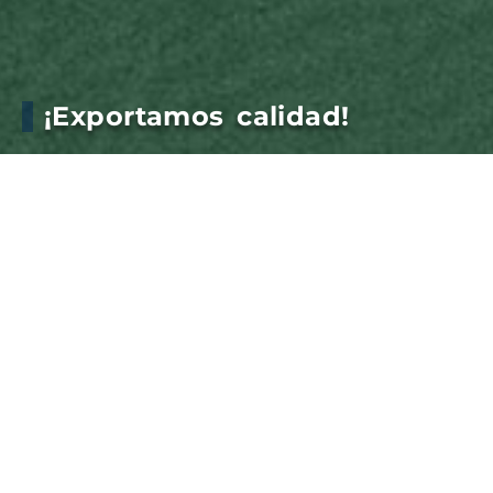
¡Exportamos calidad!
Llevamos productos argentinos de alta demanda,
sobre la margen de Quequén embarcamos Trigo,
Soja y Maíz para Indonesia, China y Arabia Saudita
Otros quince anunciados llevarán mercaderías
como Maíz, Soja, Cebada, Aceite de girasol y Pellets
de girasol a China, Vietnam, Francia y Arabia
Saudita