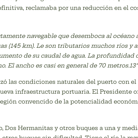
finitiva, reclamaba por una reducción en el cos
ctamente navegable que desemboca al océano at
s (145 km). Le son tributarios muchos ríos y
umento de su caudal de agua. La profundidad de 
no. El ancho es casi en general de 70 metros.13”
zó las condiciones naturales del puerto con el 
nueva infraestructura portuaria. El Presidente 
 región convencido de la potencialidad económ
, Dos Hermanitas y otros buques a una y media 
tros buques sin dificultad. Tiene el río la may