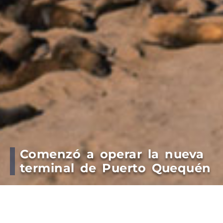
Comenzó a operar la nueva
terminal de Puerto Quequén
“650px” height=”375px” }
Sitio 0 de Quequén carga 63 mil toneladas de