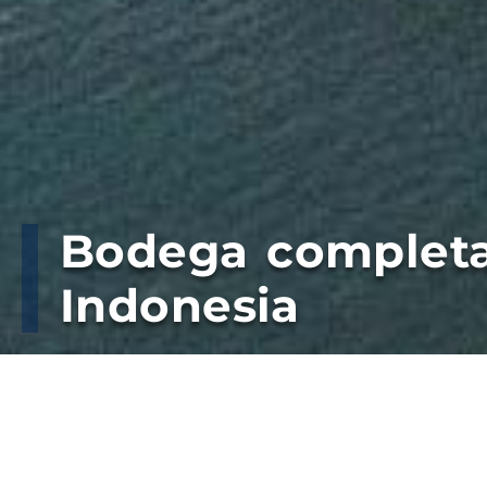
Bodega completa
Indonesia
Con 71.500 toneladas de trigo el buque Pa
La operatoria y el trabajo en conjunto hac