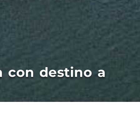
 con destino a
norama partio con destino a Indonesia.
en que sigamos siendo el puerto mas rápido d