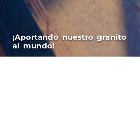
¡Aportando nuestro granito
al mundo!
Empezamos la semana operando en cuatro
muelles, con embarques de cebada, soja y maíz
hacia Brasil, China, Filipinas y Malasia.
Otros siete buques en rada y ocho anunciados
llevarán mercaderías a Arabia Saudita, Vietnam,
China, Perú, Sudáfrica, Australia, Malasia,
Bangladesh, Nueva Zelanda EAU e Indonesia
Suman Trigo, Aceite de girasol y Pellets de girasol